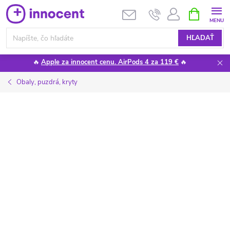
Prejsť
NÁKUPN
KOŠÍK
na
obsah
HĽADAŤ
🔥
Apple za innocent cenu. AirPods 4 za 119 €
🔥
Obaly, puzdrá, kryty