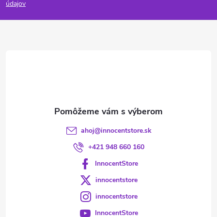
p
údajov
ä
t
i
e
ahoj
@
innocentstore.sk
+421 948 660 160
InnocentStore
innocentstore
innocentstore
InnocentStore