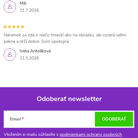
Mili
21.7.2026
Náramok sa zdá o niečo tmavší ako na obrázku, ale vyzerá veľmi
pekne a drží dobre. Som spokojná
Iveta Antolíková
21.5.2026
Odoberať newsletter
Z
Email
ODOBERAŤ
á
Vložením e-mailu súhlasíte s
podmienkami ochrany osobných