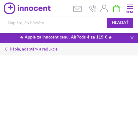
Prejsť
NÁKUPN
KOŠÍK
na
obsah
HĽADAŤ
🔥
Apple za innocent cenu. AirPods 4 za 119 €
🔥
Káble, adaptéry a redukcie