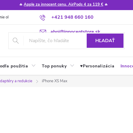
🔥
Apple za innocent cenu. AirPods 4 za 119 €
🔥
+421 948 660 160
nie obchodu
Poradňa
Apple návody a tipy
Najčastejšie otázky
ahoj@innocentstore.sk
HĽADAŤ
odľa použitia
Top ponuky
♥︎Personalizácia
Innoc
adaptéry a redukcie
iPhone XS Max