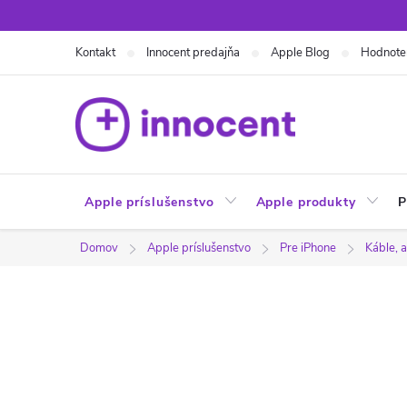
Prejsť
na
Kontakt
Innocent predajňa
Apple Blog
Hodnote
obsah
Apple príslušenstvo
Apple produkty
P
Domov
Apple príslušenstvo
Pre iPhone
Káble, 