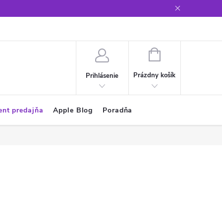
Glosár
NÁKUPNÝ
KOŠÍK
Prázdny košík
Prihlásenie
ent predajňa
Apple Blog
Poradňa