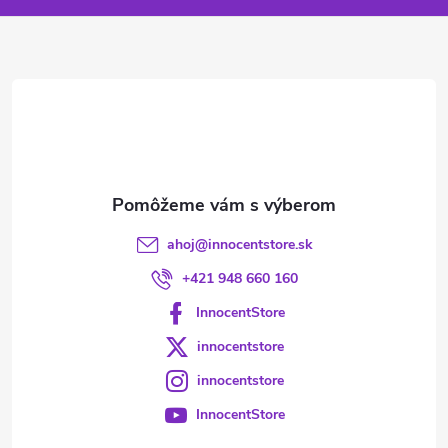
ä
t
i
e
ahoj
@
innocentstore.sk
+421 948 660 160
InnocentStore
innocentstore
innocentstore
InnocentStore