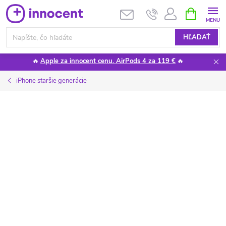
Prejsť
NÁKUPN
KOŠÍK
na
obsah
HĽADAŤ
🔥
Apple za innocent cenu. AirPods 4 za 119 €
🔥
iPhone staršie generácie