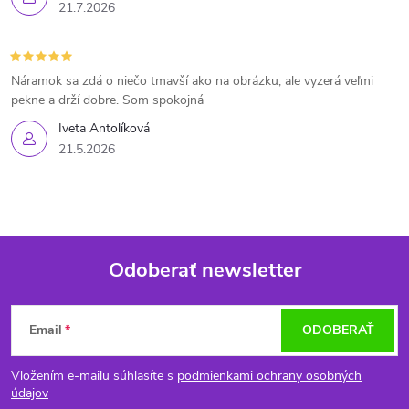
21.7.2026
Náramok sa zdá o niečo tmavší ako na obrázku, ale vyzerá veľmi
pekne a drží dobre. Som spokojná
Iveta Antolíková
21.5.2026
Odoberať newsletter
Z
Email
ODOBERAŤ
á
Vložením e-mailu súhlasíte s
podmienkami ochrany osobných
p
údajov