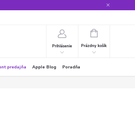
Glosár
NÁKUPNÝ
KOŠÍK
Prázdny košík
Prihlásenie
ent predajňa
Apple Blog
Poradňa