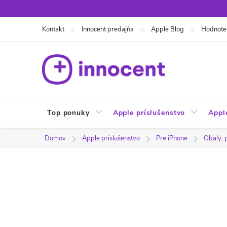
Prejsť
na
Kontakt
Innocent predajňa
Apple Blog
Hodnote
obsah
Top ponuky
Apple príslušenstvo
Appl
Domov
Apple príslušenstvo
Pre iPhone
Obaly, 