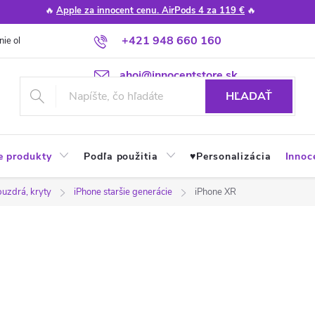
🔥
Apple za innocent cenu. AirPods 4 za 119 €
🔥
+421 948 660 160
nie obchodu
Poradňa
Apple návody a tipy
Najčastejšie otázky
ahoj@innocentstore.sk
HĽADAŤ
e produkty
Podľa použitia
♥︎Personalizácia
Innoc
puzdrá, kryty
iPhone staršie generácie
iPhone XR