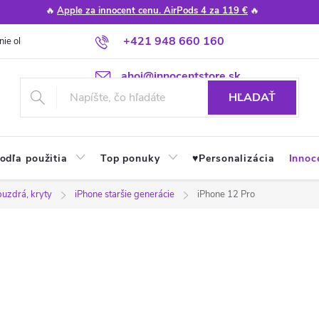
🔥
Apple za innocent cenu. AirPods 4 za 119 €
🔥
+421 948 660 160
nie obchodu
Poradňa
Apple návody a tipy
Najčastejšie otázky
ahoj@innocentstore.sk
HĽADAŤ
odľa použitia
Top ponuky
♥︎Personalizácia
Innoc
puzdrá, kryty
iPhone staršie generácie
iPhone 12 Pro