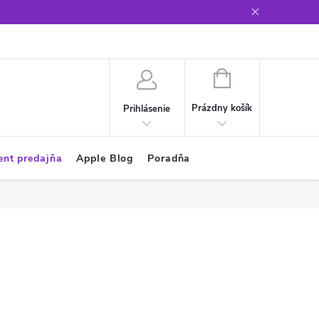
Glosár
NÁKUPNÝ
KOŠÍK
Prázdny košík
Prihlásenie
ent predajňa
Apple Blog
Poradňa