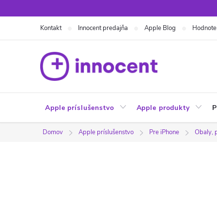
Prejsť
na
Kontakt
Innocent predajňa
Apple Blog
Hodnote
obsah
Apple príslušenstvo
Apple produkty
P
Domov
Apple príslušenstvo
Pre iPhone
Obaly, 