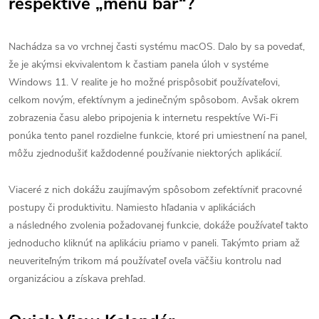
respektíve „menu bar“?
Nachádza sa vo vrchnej časti systému macOS. Dalo by sa povedať,
že je akýmsi ekvivalentom k častiam panela úloh v systéme
Windows 11. V realite je ho možné prispôsobiť používateľovi,
celkom novým, efektívnym a jedinečným spôsobom. Avšak okrem
zobrazenia času alebo pripojenia k internetu respektíve Wi-Fi
ponúka tento panel rozdielne funkcie, ktoré pri umiestnení na panel,
môžu zjednodušiť každodenné používanie niektorých aplikácií.
Viaceré z nich dokážu zaujímavým spôsobom zefektívniť pracovné
postupy či produktivitu. Namiesto hľadania v aplikáciách
a následného zvolenia požadovanej funkcie, dokáže používateľ takto
jednoducho kliknúť na aplikáciu priamo v paneli. Takýmto priam až
neuveriteľným trikom má používateľ oveľa väčšiu kontrolu nad
organizáciou a získava prehľad.