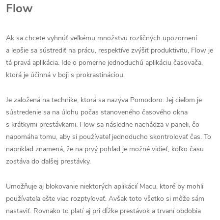
Flow
Ak sa chcete vyhnúť veľkému množstvu rozličných upozornení
a lepšie sa sústrediť na prácu, respektíve zvýšiť produktivitu, Flow je
tá pravá aplikácia. Ide o pomerne jednoduchú aplikáciu časovača,
ktorá je účinná v boji s prokrastináciou.
Je založená na technike, ktorá sa nazýva Pomodoro. Jej cieľom je
sústredenie sa na úlohu počas stanoveného časového okna
s krátkymi prestávkami. Flow sa následne nachádza v paneli, čo
napomáha tomu, aby si používateľ jednoducho skontrolovať čas. To
napríklad znamená, že na prvý pohľad je možné vidieť, koľko času
zostáva do ďalšej prestávky.
Umožňuje aj blokovanie niektorých aplikácií Macu, ktoré by mohli
používateľa ešte viac rozptyľovať. Avšak toto všetko si môže sám
nastaviť. Rovnako to platí aj pri dĺžke prestávok a trvaní obdobia