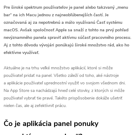
Pre široké spektrum používateľov je panel alebo takzvaný „menu
bar“ na ich Macu jednou z najneobľúbenejších častí. Je
označovaná aj za nepotrebnú a málo využívanú Časť systému
macOS. Avšak spoločnosť Apple sa snaží z tohto na prvý pohľad
nevýznamného panela spraviť aktívnu súčasť pracovného procesu.
Aj z tohto dôvodu vývojári ponúkajú široké množstvo rád, ako ho
efektívne využívať.
Aktuálne je na trhu veľké množstvo aplikácií, ktoré si môže
používateľ pridať na panel. Všetko záleží od toho, aké nástroje
a aplikácie používateľ uprednostní využiť vo svojom všednom dni.
Na App Store sa nachádzajú hneď celé stovky, z ktorých si môže
používateľ vybrať tie pravé. Takéto prispôsobenie dokáže ušetriť
nielen čas, ale aj zefektívniť prácu.
Čo je aplikácia panel ponuky