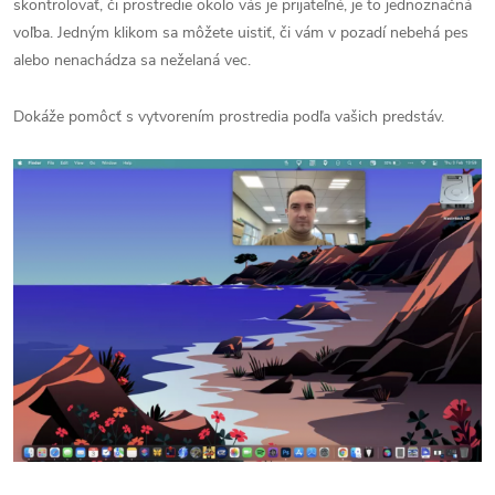
skontrolovať, či prostredie okolo vás je prijateľné, je to jednoznačná
voľba. Jedným klikom sa môžete uistiť, či vám v pozadí nebehá pes
alebo nenachádza sa neželaná vec.
Dokáže pomôcť s vytvorením prostredia podľa vašich predstáv.