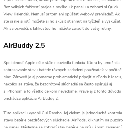
Bez veľkých ťažkostí prejde s myškou k panelu a zobrazí si Quick
View Kalendár. Nemusí pritom ani opúšťať webový prehliadač. Ak
ste si nie si istí, môžete si ho skúsiť stiahnuť na týždeň a vyskúšať.
Ak sa osvedčí, s ľahkosťou ho môžete zaradiť do vašej rutiny.
AirBuddy 2.5
Spoločnosť Apple ešte stále neuviedla funkciu. Ktorá by umožnila
zobrazovanie stavu batérie rôznych zariadení používateľa v počítači
Mac. Zároveň je aj pomerne problematické pripojiť AirPods k Macu,
nakoľko sa stáva, že bezdrôtové slúchadlá sa často spárujú aj
s iPhonom a to všetko celkom nevedome. Práve aj z tohto dôvodu
prichádza aplikácia AirBuddy 2.
Túto aplikáciu vyrobil Gui Rambo. Jej cieľom je jednoduchá kontrola
stavu batérie bezdrôtových slúchadiel AirPods, kliknutím na puzdro
na paneli. Následne sa zobrazí stav batérie na príslušnom zariadení.