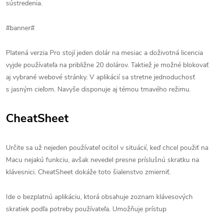
sústredenia.
#banner#
Platená verzia Pro stojí jeden dolár na mesiac a doživotná licencia
vyjde používateľa na približne 20 dolárov. Taktiež je možné blokovať
aj vybrané webové stránky. V aplikácií sa stretne jednoduchosť
s jasným cieľom. Navyše disponuje aj témou tmavého režimu.
CheatSheet
Určite sa už nejeden používateľ ocitol v situácií, keď chcel použiť na
Macu nejakú funkciu, avšak nevedel presne príslušnú skratku na
klávesnici. CheatSheet dokáže toto šialenstvo zmierniť.
Ide o bezplatnú aplikáciu, ktorá obsahuje zoznam klávesových
skratiek podľa potreby používateľa. Umožňuje prístup