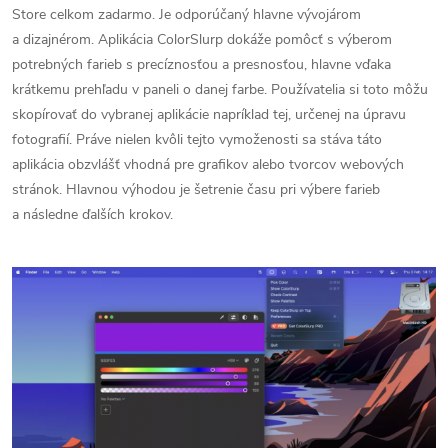
Store celkom zadarmo. Je odporúčaný hlavne vývojárom
a dizajnérom. Aplikácia ColorSlurp dokáže pomôcť s výberom
potrebných farieb s precíznosťou a presnosťou, hlavne vďaka
krátkemu prehľadu v paneli o danej farbe. Používatelia si toto môžu
skopírovať do vybranej aplikácie napríklad tej, určenej na úpravu
fotografií. Práve nielen kvôli tejto vymoženosti sa stáva táto
aplikácia obzvlášť vhodná pre grafikov alebo tvorcov webových
stránok. Hlavnou výhodou je šetrenie času pri výbere farieb
a následne ďalších krokov.