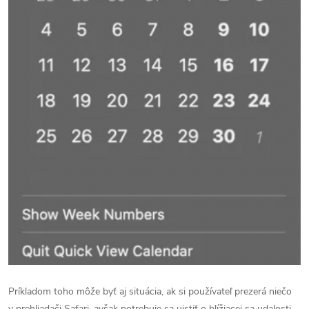
Príkladom toho môže byť aj situácia, ak si používateľ prezerá niečo
v prehliadači Safari, avšak potrebuje sa uistiť o blížiacej sa udalosti.