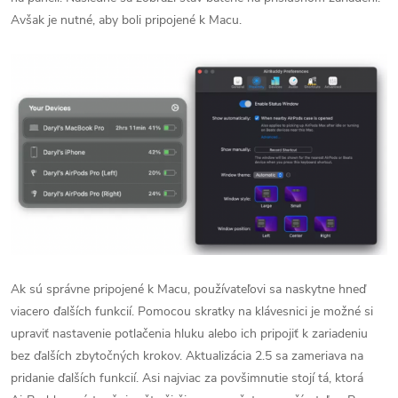
Avšak je nutné, aby boli pripojené k Macu.
Ak sú správne pripojené k Macu, používateľovi sa naskytne hneď
viacero ďalších funkcií. Pomocou skratky na klávesnici je možné si
upraviť nastavenie potlačenia hluku alebo ich pripojiť k zariadeniu
bez ďalších zbytočných krokov. Aktualizácia 2.5 sa zameriava na
pridanie ďalších funkcií. Asi najviac za povšimnutie stojí tá, ktorá