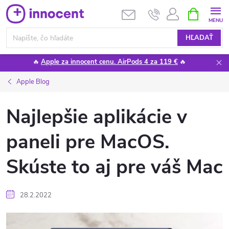
Prejsť
NÁKUPN
KOŠÍK
na
obsah
HĽADAŤ
🔥
Apple za innocent cenu. AirPods 4 za 119 €
🔥
Apple Blog
Najlepšie aplikácie v
paneli pre MacOS.
Skúste to aj pre váš Mac
28.2.2022