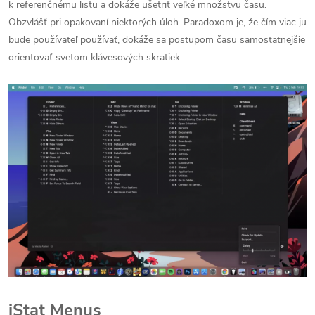
k referenčnému listu a dokáže ušetriť veľké množstvu času.
Obzvlášť pri opakovaní niektorých úloh. Paradoxom je, že čím viac ju
bude používateľ používať, dokáže sa postupom času samostatnejšie
orientovať svetom klávesových skratiek.
iStat Menus