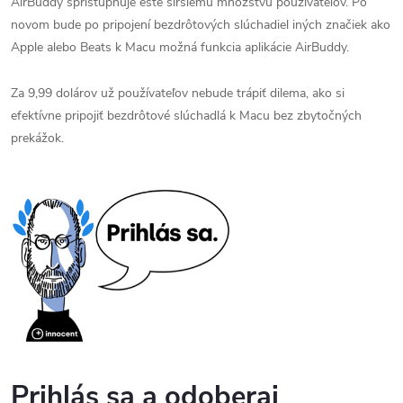
AirBuddy sprístupňuje ešte širšiemu množstvu používateľov. Po
novom bude po pripojení bezdrôtových slúchadiel iných značiek ako
Apple alebo Beats k Macu možná funkcia aplikácie AirBuddy.
Za 9,99 dolárov už používateľov nebude trápiť dilema, ako si
efektívne pripojiť bezdrôtové slúchadlá k Macu bez zbytočných
prekážok.
Prihlás sa a odoberaj