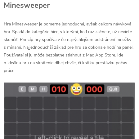
Minesweeper
Hra Minesweeper je pomerne jednoduchá, avšak celkom návyková
hra. Spadá do kategórie hier, s ktorými, keď raz začnete, už neviete
skončiť. Princíp hry spočíva v čo najrýchlejšom odstránení mriežky
s mínami. Najjednoduchší základ pre hru sa dokonale hodí na panel.
Používateľ si ju môže bezplatne stiahnuť z Mac App Store. Ide
o ideálnu hru na skrátenie dlhej chvíle, či krátku prestávku počas
práce.