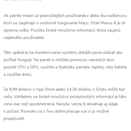
Ak patríte medzi už pokročilejších používateľov alebo iba nadšencov,
ktorí sa zaujímajú o vnútorné fungovanie Macu, iStat Menus 6 je tá
správna voľba. Ponúka široké množstvo informácií, ktoré zaujmú
nejdeného používateľa.
Táto aplikácia na monitorovanie systému dokáže jasne ukázať ako
počítač funguje. Na paneli si môžete pomocou viacerých ikon
pozrieť CPU a GPU, využitie a štatistiky pamäte, teploty, stav batérie
a využitie disku.
Za 8,99 dolárov z App Store alebo 14,39 dolárov z iStatu môže byť
vaša. Vzhľadom na široké množstvo poskytnutých informácií je táto
cena viac než opodstatnená. Navyše, verzia 6 obsahuje aj údaje
o počasí. Rovnako sa s ňou dobre pracuje a je si ju možné
prispôsobiť.