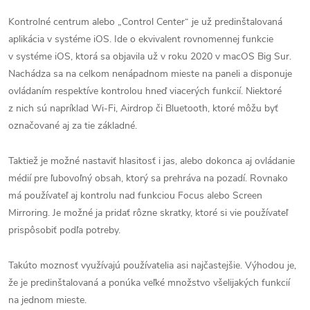
Kontrolné centrum alebo „Control Center“ je už predinštalovaná
aplikácia v systéme iOS. Ide o ekvivalent rovnomennej funkcie
v systéme iOS, ktorá sa objavila už v roku 2020 v macOS Big Sur.
Nachádza sa na celkom nenápadnom mieste na paneli a disponuje
ovládaním respektíve kontrolou hneď viacerých funkcií. Niektoré
z nich sú napríklad Wi-Fi, Airdrop či Bluetooth, ktoré môžu byť
označované aj za tie základné.
Taktiež je možné nastaviť hlasitosť i jas, alebo dokonca aj ovládanie
médií pre ľubovoľný obsah, ktorý sa prehráva na pozadí. Rovnako
má používateľ aj kontrolu nad funkciou Focus alebo Screen
Mirroring. Je možné ja pridať rôzne skratky, ktoré si vie používateľ
prispôsobiť podľa potreby.
Takúto moznosť využívajú používatelia asi najčastejšie. Výhodou je,
že je predinštalovaná a ponúka veľké množstvo všelijakých funkcií
na jednom mieste.