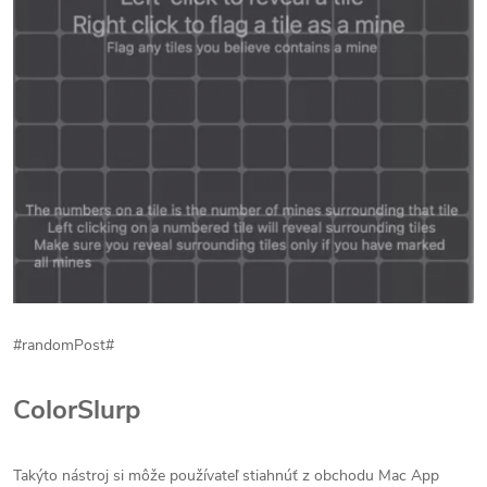
#randomPost#
ColorSlurp
Takýto nástroj si môže používateľ stiahnúť z obchodu Mac App