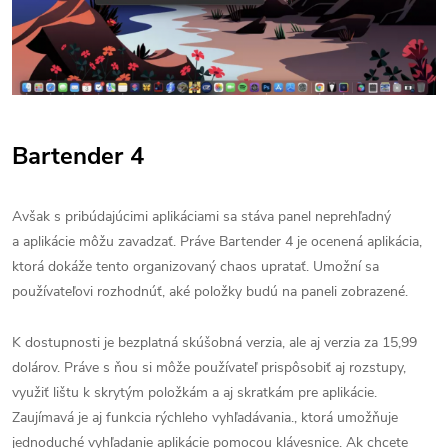
Bartender 4
Avšak s pribúdajúcimi aplikáciami sa stáva panel neprehľadný
a aplikácie môžu zavadzať. Práve Bartender 4 je ocenená aplikácia,
ktorá dokáže tento organizovaný chaos upratať. Umožní sa
používateľovi rozhodnúť, aké položky budú na paneli zobrazené.
K dostupnosti je bezplatná skúšobná verzia, ale aj verzia za 15,99
dolárov. Práve s ňou si môže používateľ prispôsobiť aj rozstupy,
využiť lištu k skrytým položkám a aj skratkám pre aplikácie.
Zaujímavá je aj funkcia rýchleho vyhľadávania., ktorá umožňuje
jednoduché vyhľadanie aplikácie pomocou klávesnice. Ak chcete