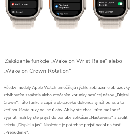
Zakázanie funkcie „Wake on Wrist Raise“ alebo
„Wake on Crown Rotation“
Všetky modely Apple Watch umožňujú rýchle zobrazenie obrazovky
zdvihnutím zápästia alebo otočením korunky nesúcej názov „Digital
Crown“. Táto funkcia zapína obrazovku dokonca aj náhodne, a to
keď používate ruky na iné úlohy. Ak by ste chceli túto možnosť
vypnúť, mali by ste prejsť do ponuky aplikácie „Nastavenia“ a zvoliť
sekciu „Displej a jas“. Následne je potrebné prejsť nadol na časť
„Prebudenie“.