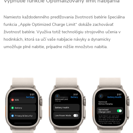
Vypnutie funkcie Optimalizovaný limit nabíjania
Namiesto každodenného predlžovania životnosti batérie špeciálna
funkcia „Apple Optimized Charge Limit“ dokáže zachovávať
životnosť batérie. Využíva totiž technológiu strojového učenia v
hodinkách, ktorá sa učí vaše nabíjacie návyky a dynamicky
umožňuje plné nabitie, prípadne nižšie množstvo nabitia.