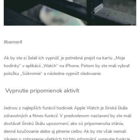
#banner#
Ak by ste si želali ich vypnúť, je potrebné prejsť na kartu „Moje
hodinky“ v aplikácii „Watch“ na iPhone. Potom by ste mali vybrať
položku „Súkromie“ a následne vypnúť sledovanie.
Vypnutie pripomienok aktivít
Jednou z najlepších funkcií hodiniek Apple Watch je široká škála
zdravotných a fitnes funkcií. V predvolenom nastavení by ste mali
dostávať širokú škálu upozornení, ako sú pripomenutia stánia,
denné koučovanie alebo aj plnenie cieľov. Ak by ste však nemali
záujem o zobrazenie všetkých týchto informácií, vypnutie funkcie