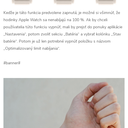
Keďže je táto funkcia predvolene zapnutá, je možné si všimnúť, že
hodinky Apple Watch sa nenabíjajú na 100 %. Ak by chceli
používatelia túto funkciu vypnúť, mali by prejsť do ponuky aplikácie
„Nastavenia“, potom zvoliť sekciu „Batéria“ a vybrať kolónku „Stav
batérie“. Potom je už len potrebné vypnúť položku s názvom
„Optimalizovaný limit nabíjania“.
#banner#