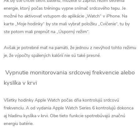
Ak by ste chceli šetriť batériu, môžete si zapnúť režim šetrenia
energie, ktorý počas tréningu vypne snímač srdcového tepu. Je
možné ho aktivovať vstupom do aplikácie „Watch“ v iPhone. Na
karte „Moje hodinky“ by ste mali vybrať položku „Cvičenie“, tu by
ste potom mali prepnúť na „Úsporný režim“.
Avšak je potrebné mať na pamäti, že jednou z nevýhod tohto režimu
je, že výpočty spálených kalórií nie sú také presné.
Vypnutie monitorovania srdcovej frekvencie alebo
kyslíka v krvi
Všetky hodinky Apple Watch počas dňa kontrolujú srdcovú
frekvenciu. A od vydania Apple Watch Series 6 kontrolujú dokonca
aj hladinu kyslíka v krvi. Obe tieto funkcie spotrebúvajú značnú
energiu batérie.