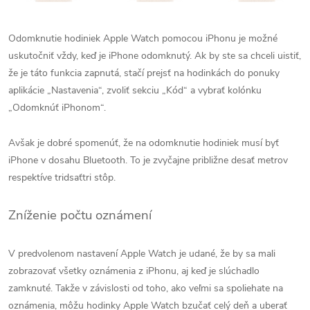
Odomknutie hodiniek Apple Watch pomocou iPhonu je možné
uskutočniť vždy, keď je iPhone odomknutý. Ak by ste sa chceli uistiť,
že je táto funkcia zapnutá, stačí prejsť na hodinkách do ponuky
aplikácie „Nastavenia“, zvoliť sekciu „Kód“ a vybrať kolónku
„Odomknúť iPhonom“.
Avšak je dobré spomenúť, že na odomknutie hodiniek musí byť
iPhone v dosahu Bluetooth. To je zvyčajne približne desať metrov
respektíve tridsaťtri stôp.
Zníženie počtu oznámení
V predvolenom nastavení Apple Watch je udané, že by sa mali
zobrazovať všetky oznámenia z iPhonu, aj keď je slúchadlo
zamknuté. Takže v závislosti od toho, ako veľmi sa spoliehate na
oznámenia, môžu hodinky Apple Watch bzučať celý deň a uberať