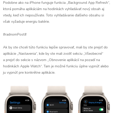
Podobne ako na iPhone funguje funkcia „Background App Refresh“,
ktorá pomáha aplikáciám na hodinkách vyhľadávať nový obsah aj
vtedy, keď ich nepoužívate. Toto vyhľadávanie ďalšieho obsahu si
však vyžaduje energiu batérie.
#radnomPost#
Ak by ste chceli túto funkciu lepšie spravovať, mali by ste prejsť do
aplikácie „Nastavenia“, kde by ste mali zvoliť sekciu „Všeobecné“
a prejsť do sekcie s názvom „Obnovenie aplikácií na pozadí na
hodinkách Apple Watch“. Tam je možné funkciu úplne vypnúť alebo
ju vypnúť pre konkrétne aplikácie.