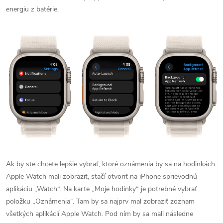
energiu z batérie.
Ak by ste chcete lepšie vybrať, ktoré oznámenia by sa na hodinkách
Apple Watch mali zobraziť, stačí otvoriť na iPhone sprievodnú
aplikáciu „Watch“. Na karte „Moje hodinky“ je potrebné vybrať
položku „Oznámenia“. Tam by sa najprv mal zobraziť zoznam
všetkých aplikácií Apple Watch. Pod ním by sa mali následne