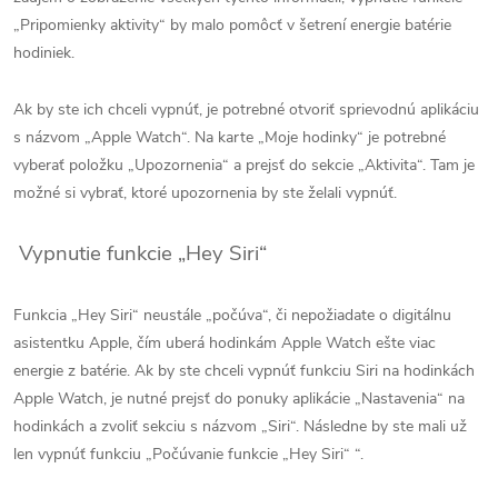
„Pripomienky aktivity“ by malo pomôcť v šetrení energie batérie
hodiniek.
Ak by ste ich chceli vypnúť, je potrebné otvoriť sprievodnú aplikáciu
s názvom „Apple Watch“. Na karte „Moje hodinky“ je potrebné
vyberať položku „Upozornenia“ a prejsť do sekcie „Aktivita“. Tam je
možné si vybrať, ktoré upozornenia by ste želali vypnúť.
Vypnutie funkcie „Hey Siri“
Funkcia „Hey Siri“ neustále „počúva“, či nepožiadate o digitálnu
asistentku Apple, čím uberá hodinkám Apple Watch ešte viac
energie z batérie. Ak by ste chceli vypnúť funkciu Siri na hodinkách
Apple Watch, je nutné prejsť do ponuky aplikácie „Nastavenia“ na
hodinkách a zvoliť sekciu s názvom „Siri“. Následne by ste mali už
len vypnúť funkciu „Počúvanie funkcie „Hey Siri“ “.