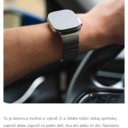
Tu je dokonca možné si vybrať, či si želáte režim nízkej spotreby
zapnúť alebo zapnúť na jeden deň, dva dni alebo tri dni. Namiesto