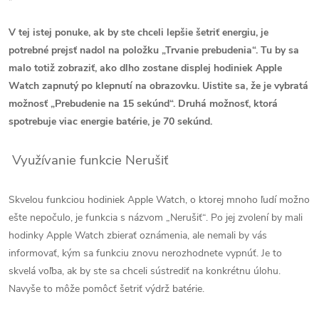
V tej istej ponuke, ak by ste chceli lepšie šetriť energiu, je
potrebné prejsť nadol na položku „Trvanie prebudenia“. Tu by sa
malo totiž zobraziť, ako dlho zostane displej hodiniek Apple
Watch zapnutý po klepnutí na obrazovku. Uistite sa, že je vybratá
možnosť „Prebudenie na 15 sekúnd“. Druhá možnosť, ktorá
spotrebuje viac energie batérie, je 70 sekúnd.
Využívanie funkcie Nerušiť
Skvelou funkciou hodiniek Apple Watch, o ktorej mnoho ľudí možno
ešte nepočulo, je funkcia s názvom „Nerušiť“. Po jej zvolení by mali
hodinky Apple Watch zbierať oznámenia, ale nemali by vás
informovať, kým sa funkciu znovu nerozhodnete vypnúť. Je to
skvelá voľba, ak by ste sa chceli sústrediť na konkrétnu úlohu.
Navyše to môže pomôcť šetriť výdrž batérie.