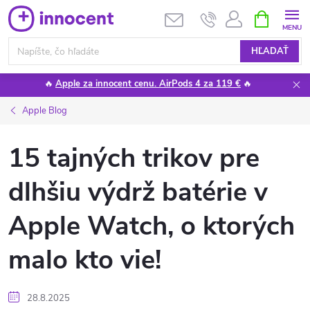
Prejsť
NÁKUPN
KOŠÍK
na
obsah
HĽADAŤ
🔥
Apple za innocent cenu. AirPods 4 za 119 €
🔥
Apple Blog
15 tajných trikov pre
dlhšiu výdrž batérie v
Apple Watch, o ktorých
malo kto vie!
28.8.2025