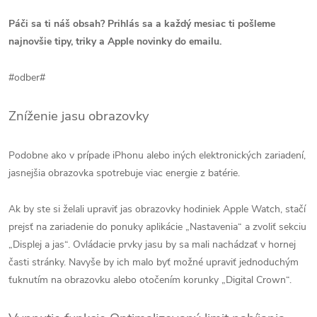
Páči sa ti náš obsah? Prihlás sa a každý mesiac ti pošleme
najnovšie tipy, triky a Apple novinky do emailu.
#odber#
Zníženie jasu obrazovky
Podobne ako v prípade iPhonu alebo iných elektronických zariadení,
jasnejšia obrazovka spotrebuje viac energie z batérie.
Ak by ste si želali upraviť jas obrazovky hodiniek Apple Watch, stačí
prejsť na zariadenie do ponuky aplikácie „Nastavenia“ a zvoliť sekciu
„Displej a jas“. Ovládacie prvky jasu by sa mali nachádzať v hornej
časti stránky. Navyše by ich malo byť možné upraviť jednoduchým
ťuknutím na obrazovku alebo otočením korunky „Digital Crown“.