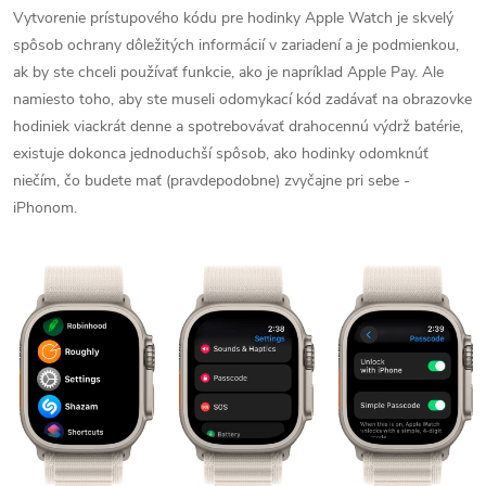
Vytvorenie prístupového kódu pre hodinky Apple Watch je skvelý
spôsob ochrany dôležitých informácií v zariadení a je podmienkou,
ak by ste chceli používať funkcie, ako je napríklad Apple Pay. Ale
namiesto toho, aby ste museli odomykací kód zadávať na obrazovke
hodiniek viackrát denne a spotrebovávať drahocennú výdrž batérie,
existuje dokonca jednoduchší spôsob, ako hodinky odomknúť
niečím, čo budete mať (pravdepodobne) zvyčajne pri sebe -
iPhonom.