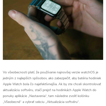
Vo všeobecnosti platí, že používanie najnovšej verzie watchOS je
jedným z najlepších spôsobov, ako zabezpečiť, aby batéria hodiniek
Apple Watch bola čo najefektívnejšia. Ak by ste chceli skontrolovať
aktualizáciu softvéru, stačí prejsť na hodinkách Apple Watch do
ponuky aplikácie „Nastavenia“, tam následne zvoliť kolónku
„Všeobecné“ a vybrať sekciu „Aktualizácia softvéru“.