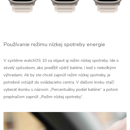
Používanie režimu nízkej spotreby energie
V systéme watchOS 10 sa objavil aj režim nízkej spotreby. Ide o
skvelý spôsobom, ako predĺžiť výdrž batérie, i keď s niekoľkými
výhradami. Ak by ste chceli zapnúť režim nízkej spotreby, je
potrebné vstúpiť do ovládacieho centra. V ďalšom kroku stačí
vyberať ikonku s názvom „Percentuálny podiel batérie“ a potom
prepínačom zapnúť „Režim nízkej spotreby“.