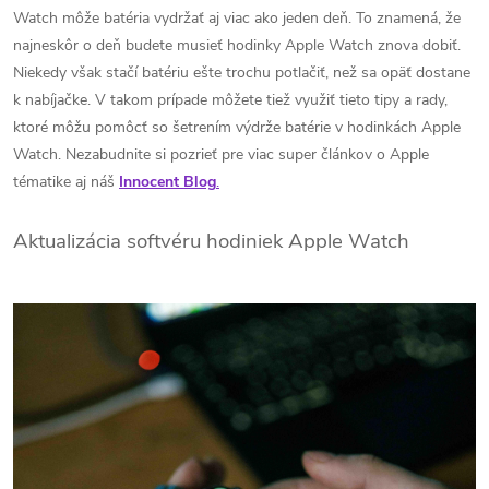
Watch môže batéria vydržať aj viac ako jeden deň. To znamená, že
najneskôr o deň budete musieť hodinky Apple Watch znova dobiť.
Niekedy však stačí batériu ešte trochu potlačiť, než sa opäť dostane
k nabíjačke. V takom prípade môžete tiež využiť tieto tipy a rady,
ktoré môžu pomôcť so šetrením výdrže batérie v hodinkách Apple
Watch. Nezabudnite si pozrieť pre viac super článkov o Apple
tématike aj náš
Innocent Blog
.
Aktualizácia softvéru hodiniek Apple Watch