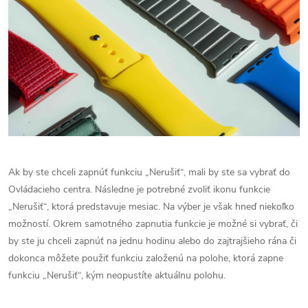
Ak by ste chceli zapnúť funkciu „Nerušiť“, mali by ste sa vybrať do
Ovládacieho centra. Následne je potrebné zvoliť ikonu funkcie
„Nerušiť“, ktorá predstavuje mesiac. Na výber je však hneď niekoľko
možností. Okrem samotného zapnutia funkcie je možné si vybrať, či
by ste ju chceli zapnúť na jednu hodinu alebo do zajtrajšieho rána či
dokonca môžete použiť funkciu založenú na polohe, ktorá zapne
funkciu „Nerušiť“, kým neopustíte aktuálnu polohu.