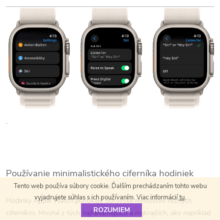
.
Používanie minimalistického ciferníka hodiniek
Tento web používa súbory cookie. Ďalším prechádzaním tohto webu
vyjadrujete súhlas s ich používaním. Viac informácií
tu
.
Hodinky Apple Watch ponúkajú obrovské množstvo rôznych
ROZUMIEM
ciferníkov. Mnohé z tých najfarebnejších a najkrajších, ako napríklad