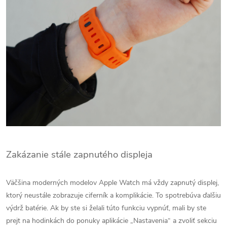
Zakázanie stále zapnutého displeja
Väčšina moderných modelov Apple Watch má vždy zapnutý displej,
ktorý neustále zobrazuje ciferník a komplikácie. To spotrebúva ďalšiu
výdrž batérie. Ak by ste si želali túto funkciu vypnúť, mali by ste
prejt na hodinkách do ponuky aplikácie „Nastavenia“ a zvoliť sekciu